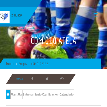
CD MUNGIA
CDM 010 ATELA
Inicio
Equipos
CDM 010 ATELA
COMPARTE
Plantilla
Entrenamientos
Clasificación
Calendario