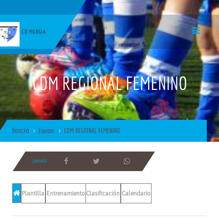
CD MUNGIA
CDM REGIONAL FEMENINO
Inicio
Equipos
CDM REGIONAL FEMENINO
COMPARTE
Plantilla
Entrenamientos
Clasificación
Calendario