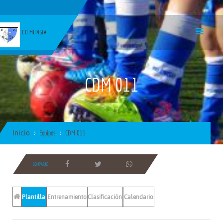
CD MUNGIA
CDM 011
Inicio
Equipos
CDM 011
COMPARTE
Plantilla
Entrenamientos
Clasificación
Calendario