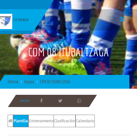
CD MUNGIA
CDM 08 ITUBALTZAGA
Inicio
Equipos
CDM 08 ITUBALTZAGA
COMPARTE
Plantilla
Entrenamientos
Clasificación
Calendario